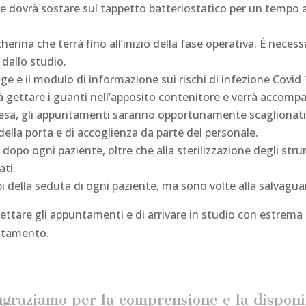
iente dovrà sostare sul tappetto batteriostatico per un temp
erina che terrà fino all’inizio della fase operativa. È necess
 dallo studio.
age e il modulo di informazione sui rischi di infezione Covid
à gettare i guanti nell’apposito contenitore e verrà accompa
tesa, gli appuntamenti saranno opportunamente scaglionati. 
ella porta e di accoglienza da parte del personale.
opo ogni paziente, oltre che alla sterilizzazione degli str
ati.
 della seduta di ogni paziente, ma sono volte alla salvaguard
spettare gli appuntamenti e di arrivare in studio con estrema
untamento.
ngraziamo per la comprensione e la disponi