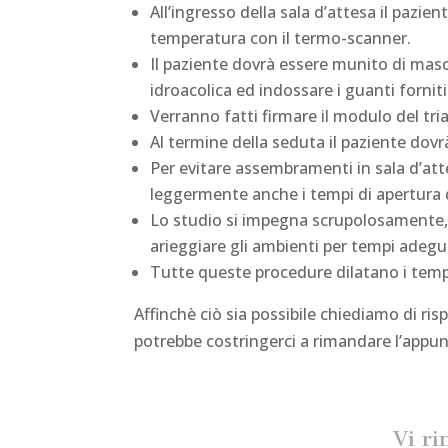
All’ingresso della sala d’attesa il paz
temperatura con il termo-scanner.
Il paziente dovrà essere munito di masch
idroacolica ed indossare i guanti forniti
Verranno fatti firmare il modulo del tri
Al termine della seduta il paziente dovr
Per evitare assembramenti in sala d’at
leggermente anche i tempi di apertura d
Lo studio si impegna scrupolosamente, d
arieggiare gli ambienti per tempi adegu
Tutte queste procedure dilatano i tempi
Affinchè ciò sia possibile chiediamo di ri
potrebbe costringerci a rimandare l’app
Vi ri