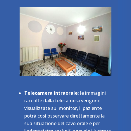
Telecamera intraorale
: le immagini
raccolte dalla telecamera vengono
visualizzate sul monitor, il paziente
potrà così osservare direttamente la
sua situazione del cavo orale e per
l’odontoiatra sarà più agevole illustrare